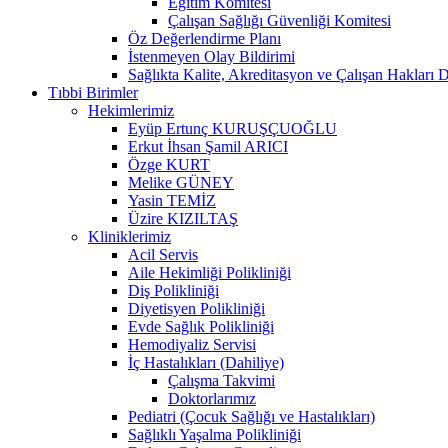
Eğitim Komitesi
Çalışan Sağlığı Güvenliği Komitesi
Öz Değerlendirme Planı
İstenmeyen Olay Bildirimi
Sağlıkta Kalite, Akreditasyon ve Çalışan Hakları D
Tıbbi Birimler
Hekimlerimiz
Eyüp Ertunç KURUŞÇUOĞLU
Erkut İhsan Şamil ARICI
Özge KURT
Melike GÜNEY
Yasin TEMİZ
Üzire KIZILTAŞ
Kliniklerimiz
Acil Servis
Aile Hekimliği Polikliniği
Diş Polikliniği
Diyetisyen Polikliniği
Evde Sağlık Polikliniği
Hemodiyaliz Servisi
İç Hastalıkları (Dahiliye)
Çalışma Takvimi
Doktorlarımız
Pediatri (Çocuk Sağlığı ve Hastalıkları)
Sağlıklı Yaşalma Polikliniği