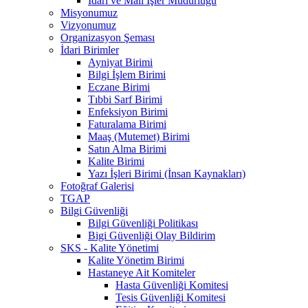
İdari ve Mali İşler Müdürlüğü
Misyonumuz
Vizyonumuz
Organizasyon Şeması
İdari Birimler
Ayniyat Birimi
Bilgi İşlem Birimi
Eczane Birimi
Tıbbi Sarf Birimi
Enfeksiyon Birimi
Faturalama Birimi
Maaş (Mutemet) Birimi
Satın Alma Birimi
Kalite Birimi
Yazı İşleri Birimi (İnsan Kaynakları)
Fotoğraf Galerisi
TGAP
Bilgi Güvenliği
Bilgi Güvenliği Politikası
Bigi Güvenliği Olay Bildirim
SKS - Kalite Yönetimi
Kalite Yönetim Birimi
Hastaneye Ait Komiteler
Hasta Güvenliği Komitesi
Tesis Güvenliği Komitesi