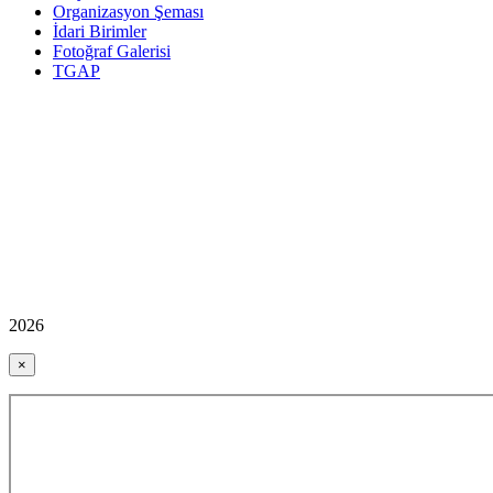
Organizasyon Şeması
İdari Birimler
Fotoğraf Galerisi
TGAP
2026
×