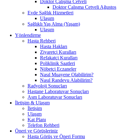
Doktor Çalışma Cetveli
Doktor Çalışma Cetveli Ağustos
Evde Sağlık Hizmetleri
Ulaşım
Sağlıklı Yaş Alma (Yaşam)
Ulaşım
Yönlendirme
Hasta Rehberi
Hasta Hakları
Ziyaretçi Kuralları
Refakatçi Kuralları
Poliklinik Saatleri
Nöbetçi Eczaneler
Nasıl Muayene Olabilirim?
Nasıl Randevu Alabilirim?
Radyoloji Sonuçları
Hastane Laboratuvar Sonuçları
Asm Laboratuvar Sonuçları
İletişim & Ulaşım
İletişim
Ulaşım
Kat Planı
Telefon Rehberi
Öneri ve Görüşleriniz
Hasta Görüş ve Öneri Formu