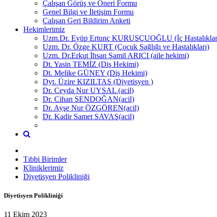
Çalışan Görüş ve Öneri Formu
Genel Bilgi ve İletişim Formu
Çalışan Geri Bildirim Anketi
Hekimlerimiz
Uzm.Dr. Eyüp Ertunç KURUŞÇUOĞLU (İç Hastalıklar
Uzm. Dr. Özge KURT (Çocuk Sağlığı ve Hastalıkları)
Uzm. Dr.Erkut İhsan Şamil ARICI (aile hekimi)
Dt. Yasin TEMİZ (Diş Hekimi)
Dt. Melike GÜNEY (Diş Hekimi)
Dyt. Üzire KIZILTAŞ (Diyetisyen )
Dr. Ceyda Nur UYSAL (acil)
Dr. Cihan ŞENDOĞAN(acil)
Dr. Ayşe Nur ÖZGÖREN(acil)
Dr. Kadir Samet SAVAŞ(acil)
Tıbbi Birimler
Kliniklerimiz
Diyetisyen Polikliniği
Diyetisyen Polikliniği
11 Ekim 2023