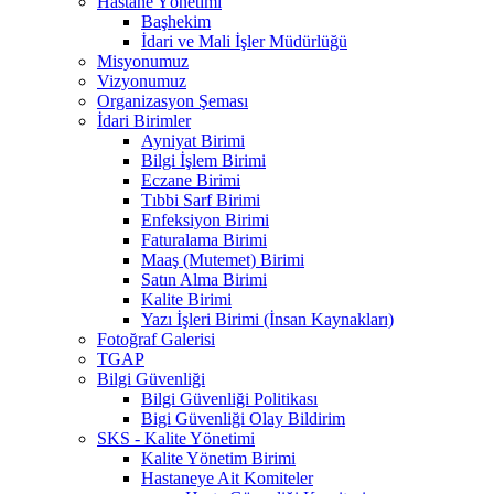
Hastane Yönetimi
Başhekim
İdari ve Mali İşler Müdürlüğü
Misyonumuz
Vizyonumuz
Organizasyon Şeması
İdari Birimler
Ayniyat Birimi
Bilgi İşlem Birimi
Eczane Birimi
Tıbbi Sarf Birimi
Enfeksiyon Birimi
Faturalama Birimi
Maaş (Mutemet) Birimi
Satın Alma Birimi
Kalite Birimi
Yazı İşleri Birimi (İnsan Kaynakları)
Fotoğraf Galerisi
TGAP
Bilgi Güvenliği
Bilgi Güvenliği Politikası
Bigi Güvenliği Olay Bildirim
SKS - Kalite Yönetimi
Kalite Yönetim Birimi
Hastaneye Ait Komiteler