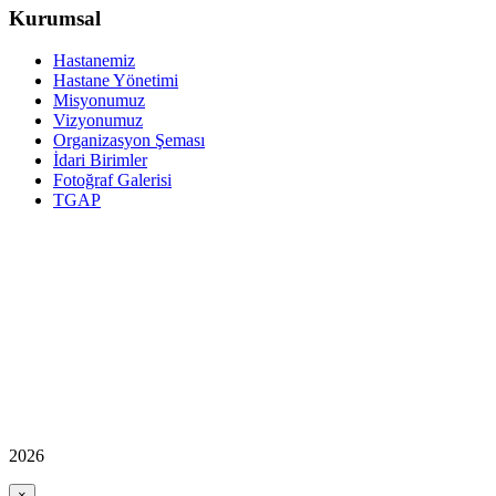
Kurumsal
Hastanemiz
Hastane Yönetimi
Misyonumuz
Vizyonumuz
Organizasyon Şeması
İdari Birimler
Fotoğraf Galerisi
TGAP
2026
×