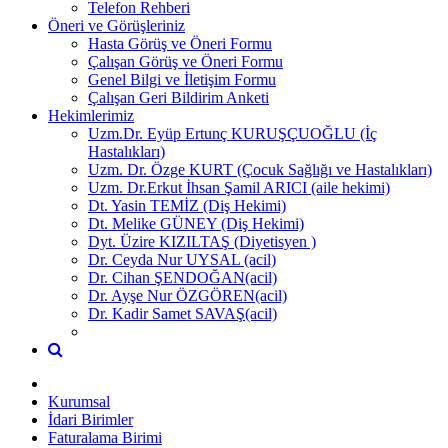
Telefon Rehberi
Öneri ve Görüşleriniz
Hasta Görüş ve Öneri Formu
Çalışan Görüş ve Öneri Formu
Genel Bilgi ve İletişim Formu
Çalışan Geri Bildirim Anketi
Hekimlerimiz
Uzm.Dr. Eyüp Ertunç KURUŞÇUOĞLU (İç
Hastalıkları)
Uzm. Dr. Özge KURT (Çocuk Sağlığı ve Hastalıkları)
Uzm. Dr.Erkut İhsan Şamil ARICI (aile hekimi)
Dt. Yasin TEMİZ (Diş Hekimi)
Dt. Melike GÜNEY (Diş Hekimi)
Dyt. Üzire KIZILTAŞ (Diyetisyen )
Dr. Ceyda Nur UYSAL (acil)
Dr. Cihan ŞENDOĞAN(acil)
Dr. Ayşe Nur ÖZGÖREN(acil)
Dr. Kadir Samet SAVAŞ(acil)
Kurumsal
İdari Birimler
Faturalama Birimi