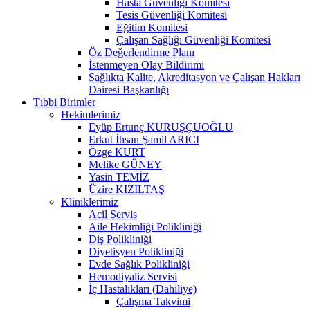
Hasta Güvenliği Komitesi
Tesis Güvenliği Komitesi
Eğitim Komitesi
Çalışan Sağlığı Güvenliği Komitesi
Öz Değerlendirme Planı
İstenmeyen Olay Bildirimi
Sağlıkta Kalite, Akreditasyon ve Çalışan Hakları
Dairesi Başkanlığı
Tıbbi Birimler
Hekimlerimiz
Eyüp Ertunç KURUŞÇUOĞLU
Erkut İhsan Şamil ARICI
Özge KURT
Melike GÜNEY
Yasin TEMİZ
Üzire KIZILTAŞ
Kliniklerimiz
Acil Servis
Aile Hekimliği Polikliniği
Diş Polikliniği
Diyetisyen Polikliniği
Evde Sağlık Polikliniği
Hemodiyaliz Servisi
İç Hastalıkları (Dahiliye)
Çalışma Takvimi