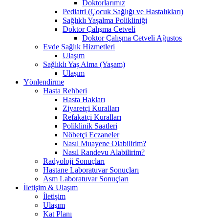
Doktorlarımız
Pediatri (Çocuk Sağlığı ve Hastalıkları)
Sağlıklı Yaşalma Polikliniği
Doktor Çalışma Cetveli
Doktor Çalışma Cetveli Ağustos
Evde Sağlık Hizmetleri
Ulaşım
Sağlıklı Yaş Alma (Yaşam)
Ulaşım
Yönlendirme
Hasta Rehberi
Hasta Hakları
Ziyaretçi Kuralları
Refakatçi Kuralları
Poliklinik Saatleri
Nöbetçi Eczaneler
Nasıl Muayene Olabilirim?
Nasıl Randevu Alabilirim?
Radyoloji Sonuçları
Hastane Laboratuvar Sonuçları
Asm Laboratuvar Sonuçları
İletişim & Ulaşım
İletişim
Ulaşım
Kat Planı