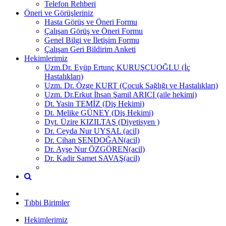
Telefon Rehberi
Öneri ve Görüşleriniz
Hasta Görüş ve Öneri Formu
Çalışan Görüş ve Öneri Formu
Genel Bilgi ve İletişim Formu
Çalışan Geri Bildirim Anketi
Hekimlerimiz
Uzm.Dr. Eyüp Ertunç KURUŞÇUOĞLU (İç
Hastalıkları)
Uzm. Dr. Özge KURT (Çocuk Sağlığı ve Hastalıkları)
Uzm. Dr.Erkut İhsan Şamil ARICI (aile hekimi)
Dt. Yasin TEMİZ (Diş Hekimi)
Dt. Melike GÜNEY (Diş Hekimi)
Dyt. Üzire KIZILTAŞ (Diyetisyen )
Dr. Ceyda Nur UYSAL (acil)
Dr. Cihan ŞENDOĞAN(acil)
Dr. Ayşe Nur ÖZGÖREN(acil)
Dr. Kadir Samet SAVAŞ(acil)
Tıbbi Birimler
Hekimlerimiz