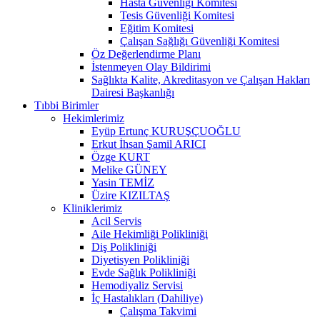
Hasta Güvenliği Komitesi
Tesis Güvenliği Komitesi
Eğitim Komitesi
Çalışan Sağlığı Güvenliği Komitesi
Öz Değerlendirme Planı
İstenmeyen Olay Bildirimi
Sağlıkta Kalite, Akreditasyon ve Çalışan Hakları
Dairesi Başkanlığı
Tıbbi Birimler
Hekimlerimiz
Eyüp Ertunç KURUŞÇUOĞLU
Erkut İhsan Şamil ARICI
Özge KURT
Melike GÜNEY
Yasin TEMİZ
Üzire KIZILTAŞ
Kliniklerimiz
Acil Servis
Aile Hekimliği Polikliniği
Diş Polikliniği
Diyetisyen Polikliniği
Evde Sağlık Polikliniği
Hemodiyaliz Servisi
İç Hastalıkları (Dahiliye)
Çalışma Takvimi