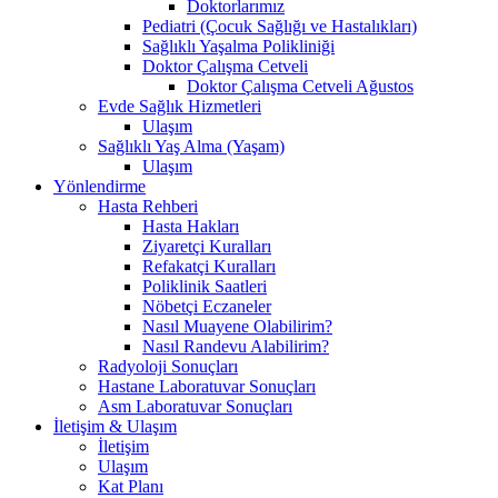
Doktorlarımız
Pediatri (Çocuk Sağlığı ve Hastalıkları)
Sağlıklı Yaşalma Polikliniği
Doktor Çalışma Cetveli
Doktor Çalışma Cetveli Ağustos
Evde Sağlık Hizmetleri
Ulaşım
Sağlıklı Yaş Alma (Yaşam)
Ulaşım
Yönlendirme
Hasta Rehberi
Hasta Hakları
Ziyaretçi Kuralları
Refakatçi Kuralları
Poliklinik Saatleri
Nöbetçi Eczaneler
Nasıl Muayene Olabilirim?
Nasıl Randevu Alabilirim?
Radyoloji Sonuçları
Hastane Laboratuvar Sonuçları
Asm Laboratuvar Sonuçları
İletişim & Ulaşım
İletişim
Ulaşım
Kat Planı