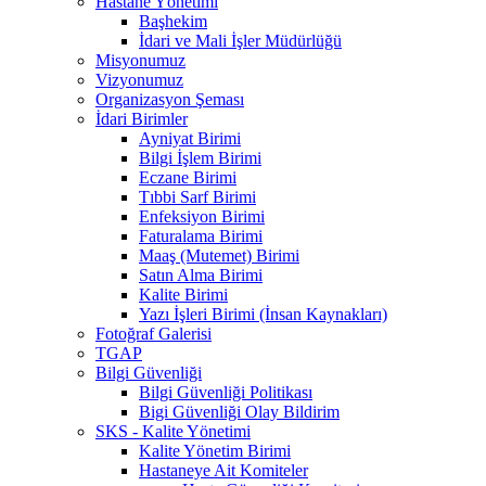
Hastane Yönetimi
Başhekim
İdari ve Mali İşler Müdürlüğü
Misyonumuz
Vizyonumuz
Organizasyon Şeması
İdari Birimler
Ayniyat Birimi
Bilgi İşlem Birimi
Eczane Birimi
Tıbbi Sarf Birimi
Enfeksiyon Birimi
Faturalama Birimi
Maaş (Mutemet) Birimi
Satın Alma Birimi
Kalite Birimi
Yazı İşleri Birimi (İnsan Kaynakları)
Fotoğraf Galerisi
TGAP
Bilgi Güvenliği
Bilgi Güvenliği Politikası
Bigi Güvenliği Olay Bildirim
SKS - Kalite Yönetimi
Kalite Yönetim Birimi
Hastaneye Ait Komiteler