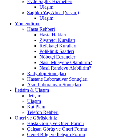
Evde Sağlık Hizmetleri
Ulaşım
Sağlıklı Yaş Alma (Yaşam)
Ulaşım
Yönlendirme
Hasta Rehberi
Hasta Hakları
Ziyaretçi Kuralları
Refakatçi Kuralları
Poliklinik Saatleri
Nöbetçi Eczaneler
Nasıl Muayene Olabilirim?
Nasıl Randevu Alabilirim?
Radyoloji Sonuçları
Hastane Laboratuvar Sonuçları
Asm Laboratuvar Sonuçları
İletişim & Ulaşım
İletişim
Ulaşım
Kat Planı
Telefon Rehberi
Öneri ve Görüşleriniz
Hasta Görüş ve Öneri Formu
Çalışan Görüş ve Öneri Formu
Genel Bilgi ve İletişim Formu