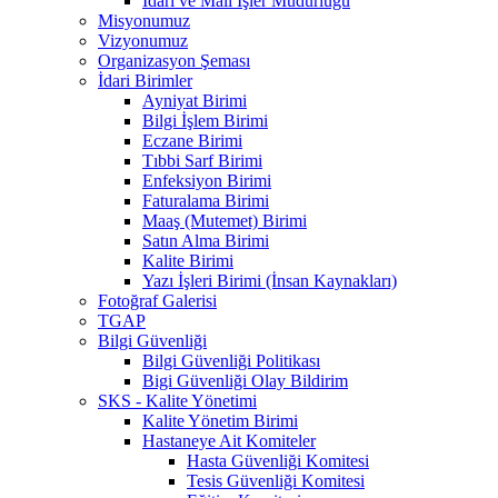
İdari ve Mali İşler Müdürlüğü
Misyonumuz
Vizyonumuz
Organizasyon Şeması
İdari Birimler
Ayniyat Birimi
Bilgi İşlem Birimi
Eczane Birimi
Tıbbi Sarf Birimi
Enfeksiyon Birimi
Faturalama Birimi
Maaş (Mutemet) Birimi
Satın Alma Birimi
Kalite Birimi
Yazı İşleri Birimi (İnsan Kaynakları)
Fotoğraf Galerisi
TGAP
Bilgi Güvenliği
Bilgi Güvenliği Politikası
Bigi Güvenliği Olay Bildirim
SKS - Kalite Yönetimi
Kalite Yönetim Birimi
Hastaneye Ait Komiteler
Hasta Güvenliği Komitesi
Tesis Güvenliği Komitesi