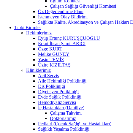
Eğitim Komitesi
Çalışan Sağlığı Güvenliği Komitesi
Öz Değerlendirme Planı
İstenmeyen Olay Bildirimi
Sağlıkta Kalite, Akreditasyon ve Çalışan Hakları D
Tıbbi Birimler
Hekimlerimiz
Eyüp Ertunç KURUŞÇUOĞLU
Erkut İhsan Şamil ARICI
Özge KURT
Melike GÜNEY
Yasin TEMİZ
Üzire KIZILTAŞ
Kliniklerimiz
Acil Servis
Aile Hekimliği Polikliniği
Diş Polikliniği
Diyetisyen Polikliniği
Evde Sağlık Polikliniği
Hemodiyaliz Servisi
İç Hastalıkları (Dahiliye)
Çalışma Takvimi
Doktorlarımız
Pediatri (Çocuk Sağlığı ve Hastalıkları)
Sağlıklı Yaşalma Polikliniği