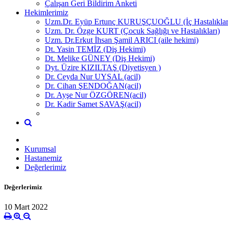
Çalışan Geri Bildirim Anketi
Hekimlerimiz
Uzm.Dr. Eyüp Ertunç KURUŞÇUOĞLU (İç Hastalıklar
Uzm. Dr. Özge KURT (Çocuk Sağlığı ve Hastalıkları)
Uzm. Dr.Erkut İhsan Şamil ARICI (aile hekimi)
Dt. Yasin TEMİZ (Diş Hekimi)
Dt. Melike GÜNEY (Diş Hekimi)
Dyt. Üzire KIZILTAŞ (Diyetisyen )
Dr. Ceyda Nur UYSAL (acil)
Dr. Cihan ŞENDOĞAN(acil)
Dr. Ayşe Nur ÖZGÖREN(acil)
Dr. Kadir Samet SAVAŞ(acil)
Kurumsal
Hastanemiz
Değerlerimiz
Değerlerimiz
10 Mart 2022