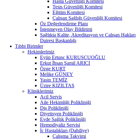
Hasta Güvenliği Komitesi
Tesis Güvenliği Komitesi
Eğitim Komitesi
Çalışan Sağlığı Güvenliği Komitesi
Öz Değerlendirme Planı
İstenmeyen Olay Bildirimi
Sağlıkta Kalite, Akreditasyon ve Çalışan Hakları
Dairesi Başkanlığı
Tıbbi Birimler
Hekimlerimiz
Eyüp Ertunç KURUŞÇUOĞLU
Erkut İhsan Şamil ARICI
Özge KURT
Melike GÜNEY
Yasin TEMİZ
Üzire KIZILTAŞ
Kliniklerimiz
Acil Servis
Aile Hekimliği Polikliniği
Diş Polikliniği
Diyetisyen Polikliniği
Evde Sağlık Polikliniği
Hemodiyaliz Servisi
İç Hastalıkları (Dahiliye)
Çalışma Takvimi