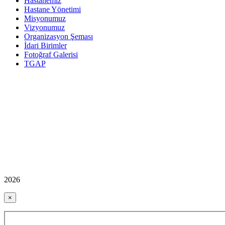
Hastanemiz
Hastane Yönetimi
Misyonumuz
Vizyonumuz
Organizasyon Şeması
İdari Birimler
Fotoğraf Galerisi
TGAP
2026
×