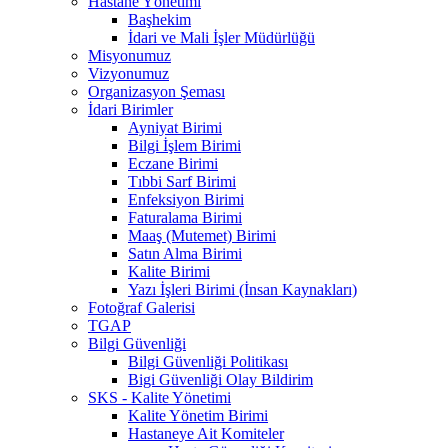
Hastane Yönetimi
Başhekim
İdari ve Mali İşler Müdürlüğü
Misyonumuz
Vizyonumuz
Organizasyon Şeması
İdari Birimler
Ayniyat Birimi
Bilgi İşlem Birimi
Eczane Birimi
Tıbbi Sarf Birimi
Enfeksiyon Birimi
Faturalama Birimi
Maaş (Mutemet) Birimi
Satın Alma Birimi
Kalite Birimi
Yazı İşleri Birimi (İnsan Kaynakları)
Fotoğraf Galerisi
TGAP
Bilgi Güvenliği
Bilgi Güvenliği Politikası
Bigi Güvenliği Olay Bildirim
SKS - Kalite Yönetimi
Kalite Yönetim Birimi
Hastaneye Ait Komiteler