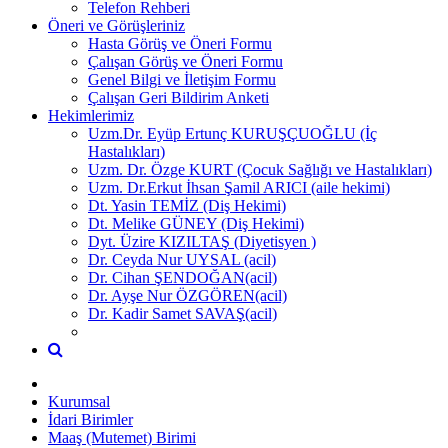
Telefon Rehberi
Öneri ve Görüşleriniz
Hasta Görüş ve Öneri Formu
Çalışan Görüş ve Öneri Formu
Genel Bilgi ve İletişim Formu
Çalışan Geri Bildirim Anketi
Hekimlerimiz
Uzm.Dr. Eyüp Ertunç KURUŞÇUOĞLU (İç
Hastalıkları)
Uzm. Dr. Özge KURT (Çocuk Sağlığı ve Hastalıkları)
Uzm. Dr.Erkut İhsan Şamil ARICI (aile hekimi)
Dt. Yasin TEMİZ (Diş Hekimi)
Dt. Melike GÜNEY (Diş Hekimi)
Dyt. Üzire KIZILTAŞ (Diyetisyen )
Dr. Ceyda Nur UYSAL (acil)
Dr. Cihan ŞENDOĞAN(acil)
Dr. Ayşe Nur ÖZGÖREN(acil)
Dr. Kadir Samet SAVAŞ(acil)
Kurumsal
İdari Birimler
Maaş (Mutemet) Birimi