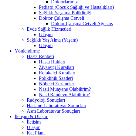
Doktorlarımız
Pediatri (Çocuk Sağlığı ve Hastalıkları)
Sağlıklı Yaşalma Polikliniği
Doktor Çalışma Cetveli
Doktor Çalışma Cetveli Ağustos
Evde Sağlık Hizmetleri
Ulaşım
Sağlıklı Yaş Alma (Yaşam)
Ulaşım
Yönlendirme
Hasta Rehberi
Hasta Hakları
Ziyaretçi Kuralları
Refakatçi Kuralları
Poliklinik Saatleri
Nöbetçi Eczaneler
Nasıl Muayene Olabilirim?
Nasıl Randevu Alabilirim?
Radyoloji Sonuçları
Hastane Laboratuvar Sonuçları
Asm Laboratuvar Sonuçları
İletişim & Ulaşım
İletişim
Ulaşım
Kat Planı